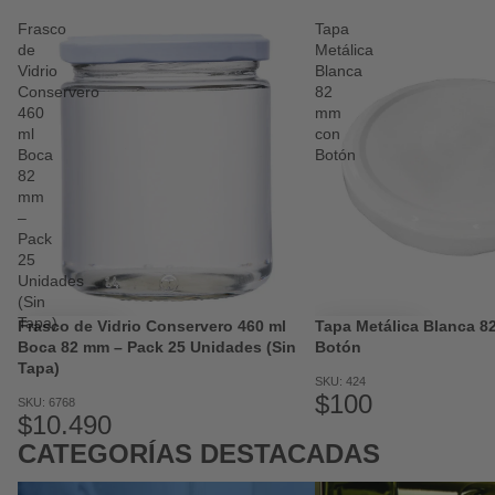
Frasco
Tapa
de
Metálica
Vidrio
Blanca
Conservero
82
460
mm
ml
con
Boca
Botón
82
mm
–
Pack
25
Unidades
(Sin
Tapa)
Frasco de Vidrio Conservero 460 ml
Tapa Metálica Blanca 
Boca 82 mm – Pack 25 Unidades (Sin
Botón
Tapa)
SKU: 424
$100
SKU: 6768
$10.490
CATEGORÍAS DESTACADAS
Frascos Conserveros
Botellas para Aceites