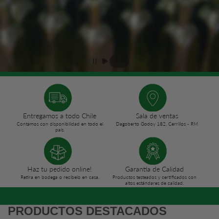
/
1
4
Entregamos a todo Chile
Sala de ventas
Contamos con disponibilidad en todo el
Dagoberto Godoy 182, Cerrillos - RM
país.
Haz tu pedido online!
Garantía de Calidad
Retira en bodega o recíbelo en casa.
Productos testeados y certificados con
altos estándares de calidad.
PRODUCTOS DESTACADOS