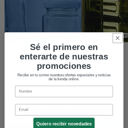
Frascos Conserveros
Botellas para Aceite
Sé el primero en
enterarte de nuestras
VISÍTANOS EN
promociones
NUESTRA SALA DE
Recibe en tu correo nuestras ofertas especiales y noticias
de la tienda online.
VENTAS
Nombre
Horario de Atención: Lunes a Viernes desde las 08:30 hasta
Email
las 15:00 hrs.
Quiero recibir novedades